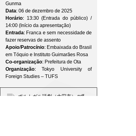
Gunma 
Data
: 06 de dezembro de 2025
Horário
: 13:30 (Entrada do público) / 
14:00 (Início da apresentação)
Entrada
: Franca e sem necessidade de 
fazer reservas de assento
Apoio
/
Patrocínio
: Embaixada do Brasil 
em Tóquio e Instituto Guimarães Rosa
Co-organização
: Prefeitura de Ota
Organização
: Tokyo University of 
Foreign Studies – TUFS 
.pdf
ポルトガル語劇（太田市）
ダウンロード：PDF • 3.90MB