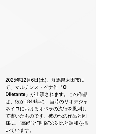
2025年12月6日(土)、群馬県太田市に
て、マルチンス・ペナ作『
O 
Diletante
』が上演されます。この作品
は、彼が1844年に、当時のリオデジャ
ネイロにおけるオペラの流行を風刺し
て書いたものです。彼の他の作品と同
様に、”高尚”と”世俗”の対比と調和を描
いています。