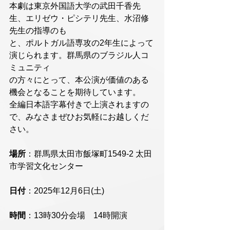
本劇は東京外国語大学の武田千香先
生、エリゼウ・ピシテリ先生、水沼修
先生の指導のも
と、ポルトガル語専攻の2年生によって
演じられます。群馬県のブラジル人コ
ミュニティ
の方々にとって、本公演が価値のある
機会となることを期待しています。
全編日本語字幕付きで上演されますの
で、みなさまぜひお気軽にお越しくだ
さい。
場所
：群馬県太田市飯塚町1549-2 太田
市学習文化センター
日付
：2025年12月6日(土)
時間
：13時30分会場　14時開演