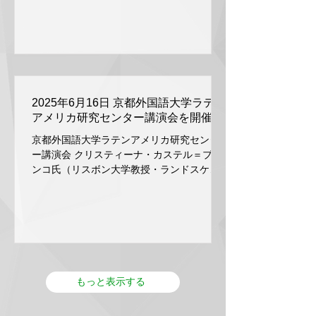
12時30分 受付開始 13時 記念講演 13時
入場 ：入場料無料 予約不要 後援 ：駐日ブ
30分 総会 14時〜17時30分 研究発表 会
ラジル連邦共和国大使館、ギマランイス・
場： 大阪大学 箕面キャンパス 外国学研
ホーザ文化院 共催 ：群馬県太田市 主催 ：
究講義棟6階 628+629講義室
東京外国語大学 No dia 06 de dezembro de
2025, na cidade Ota-sh
2025年6月16日 京都外国語大学ラテン
アメリカ研究センター講演会を開催
京都外国語大学ラテンアメリカ研究センタ
ー講演会 クリスティーナ・カステル＝ブラ
ンコ氏（リスボン大学教授・ランドスケー
プ建築家） 「ルイス・フロイス：日本庭
園、都市、景観に関する最初の西洋的記
述」 この度京都外国語大学ラテンアメリカ
研究センターでは、ルイス・フロイス学術
講座と...
もっと表示する