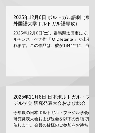
2025年12月6日 ポルトガル語劇（東京
外国語大学ポルトガル語専攻）
2025年12月6日(土)、群馬県太田市にて、マ
ルチンス・ペナ作『 O Diletante 』が上演さ
れます。この作品は、彼が1844年に、当時
のリオデジャネイロにおけるオペラの流行
を風刺して書いたものです。彼の他の作品
と同様に、”高尚”と”世俗”の対比と調和を描
いています。 本劇は東京外国語大学の武田
千香先生、エリゼウ・ピシテリ先生、水沼
修先生の指導のも と、ポルトガル語専攻の2
年生によって演じられます。群馬県のブラ
ジル人コミュニティ の方々にとって、本公
2025年11月8日 日本ポルトガル・ブラ
演が価値のある機会となることを期待して
ジル学会 研究発表大会および総会
います。 全編日本語字幕付きで上演されま
今年度の日本ポルトガル・ブラジル学会の
すので、みなさまぜひお気軽にお越しくだ
研究発表大会および総会を以下の要領で開
さい。 場所 ：群馬県太田市飯塚町1549-2
催します。会員の皆様のご参加をお待ちし
太田市学習文化センター 日付 ：2025年12
ております。 日時： 2025年11月8日（土）
月6日(土) 時間 ：13時30分会場 14時開演